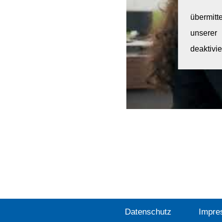
übermitt
unsere
deaktivie
Datenschutz
Impre