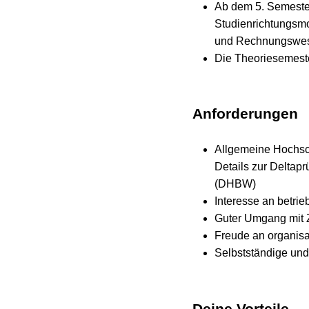
Ab dem 5. Semeste
Studienrichtungsmo
und Rechnungswes
Die Theoriesemest
Anforderungen
Allgemeine Hochsch
Details zur Deltap
(DHBW)
Interesse an betrie
Guter Umgang mit 
Freude an organisa
Selbstständige und 
Deine Vorteile