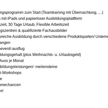
ungsprogramm zum Start (Teamtraining mit Übernachtung, …)
g mit iPads und papierloser Ausbildungsplattform
it, 30 Tage Urlaub, Flexible Arbeitszeit
szentren & qualifizierte Fachausbilder
reiche Ausbildung durch verschiedene Produktsparten/ Unte
Wangen
event/-ausflug
ldungsgehalt (plus Weihnachts- u. Urlaubsgeld)
chuss je Monat
bildungsleistungen/- meilensteine
i-Workshops
lte
ahmechancen
hr!