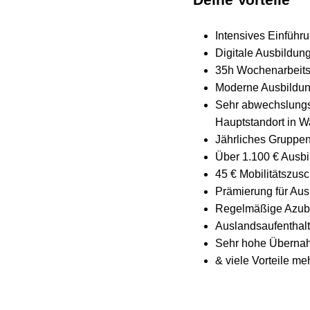
Intensives Einführ
Digitale Ausbildun
35h Wochenarbeitsze
Moderne Ausbildung
Sehr abwechslungs
Hauptstandort in 
Jährliches Gruppen
Über 1.100 € Ausbi
45 € Mobilitätszus
Prämierung für Aus
Regelmäßige Azub
Auslandsaufentha
Sehr hohe Übern
& viele Vorteile me